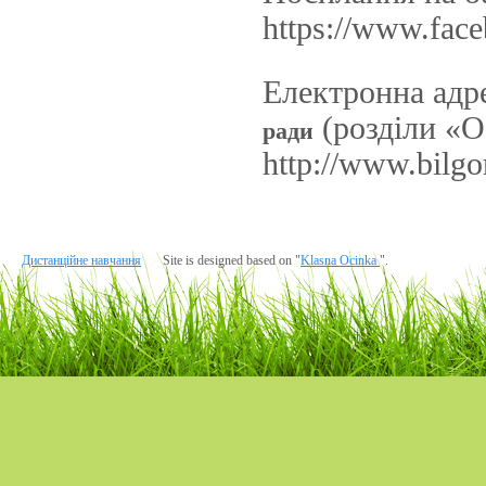
https://www.fa
Електронна адр
(розділи «О
ради
http://www.bilgo
Дистанційне навчання
Site is designed based on "
Klasna Ocinka
".