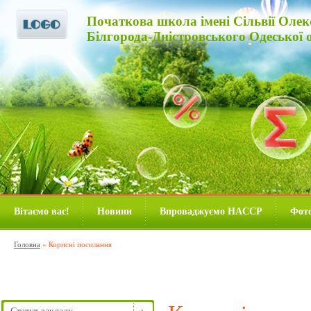
Початкова школа імені Сільвії Олек
Білгорода-Дністровського Одеської о
Вітаємо вас!
Новини
Впроваджуємо HACCP
Фото
Головна
»
Корисні посилання