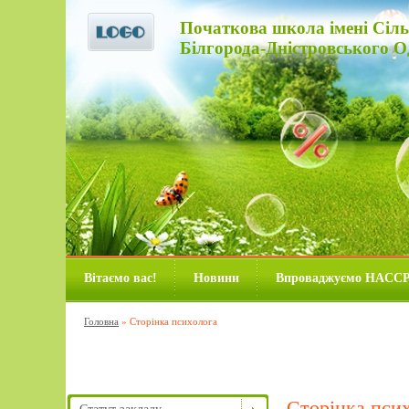
Початкова школа імені Сіль
Білгорода-Дністровського Од
Вітаємо вас!
Новини
Впроваджуємо HACC
Головна
»
Сторінка психолога
Сторінка пси