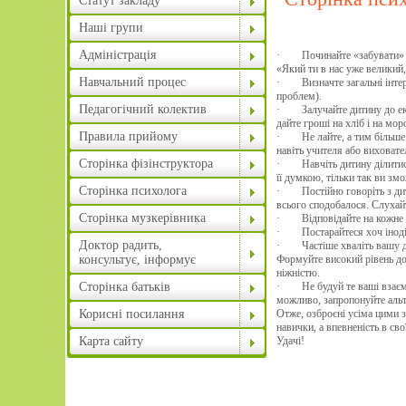
Статут закладу
Наші групи
Адміністрація
· Починайте «забувати» про 
«Який ти в нас уже великий,
Навчальний процес
· Визначте загальні інтерес
проблем).
Педагогічний колектив
· Залучайте дитину до еко
дайте гроші на хліб і на мо
Правила прийому
· Не лайте, а тим більше –
навіть учителя або виховате
Сторінка фізінструктора
· Навчіть дитину ділитися 
її думкою, тільки так ви зм
Сторінка психолога
· Постійно говоріть з дити
всього сподобалося. Слухайт
Сторінка музкерівника
· Відповідайте на кожне зап
· Постарайтеся хоч іноді д
Доктор радить,
· Частіше хваліть вашу дит
консультує, інформує
Формуйте високий рівень дом
ніжністю.
Сторінка батьків
· Не будуй те ваші взаєми
можливо, запропонуйте альт
Корисні посилання
Отже, озброєні усіма цими 
навички, а впевненість в свої
Карта сайту
Удачі!