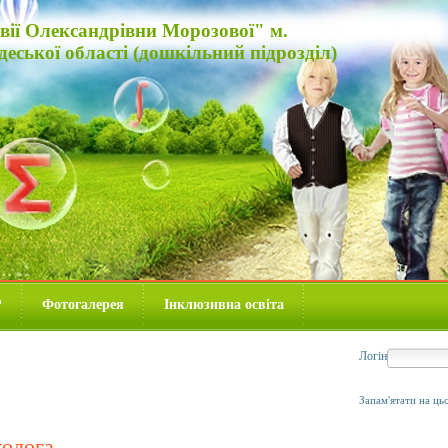
вії Олександрівни Морозової" м.
еської області (дошкільний підрозділ)
P
Фотогалерея
Інклюзивна освіта
Логін
Запам'ятати на ць
холога