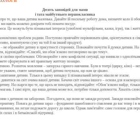
Десять заповідей для мами
і тата майбутнього першокласника
те, що ваша дитина маленька. Давайте їй посильну роботу дома, визначте коло її обов’
 ми навіть можемо довірити тобі помити посуд».
и. Це можуть бути пізнавальні інтереси (улюблені мультфільми, казки, ігри), так і жит
номічних проблем родини. Поступово привчайте порівнювати ціни, орієнтуватися в сім
розиво, коментуючи суму на той й на інший продукт).
 не ображайте дитину в присутності сторонніх. Поважайте почуття й думки дитини. На 
ля, відповідайте: «Спасибі, ми обов’язково поговоримо на цю тему».
своїми проблемами. Обговорюйте з нею конфліктні ситуації, що виникли з одноліткам
ожете сформувати в неї правильну життєву позицію.
ною. Розвиток мовлення – запорука гарного навчання. Були в театрі (цирку, кіно) – нех
е уважно, ставте запитання, щоб дитина почувала, що вам це цікаво.
итання дитини. Тільки в цьому випадку її пізнавальний інтерес ніколи не згасне.
ивитися на світ очима вашої дитини. Бачачи світ очима іншого – основа для взаємороз
ину. На скарги про те, що щось не виходить, відповідайте: «Обов’язково вийде, тільки
агань. І самі вірте, що ваша дитина може все, потрібно тільки допомогти. Хваліть сло
ни з дитиною на заборонах. Погодьтеся, що вони не завжди розумні. Завжди пояснюйт
ернативу. Повага до дитини зараз – фундамент шанобливого ставлення до вас тепер і в 
знаннями, ви легше подужаєте дорогу до школи. Однак пам'ятайте: саме головне для перш
х силах і в батьківській підтримці.