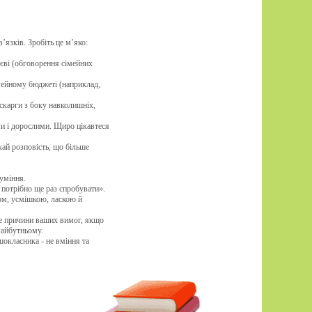
язків. Зробіть це м’яко:
тєві (обговорення сімейних
ейному бюджеті (наприклад,
скарги з боку навколишніх,
и і дорослими. Щиро цікавтеся
ай розповість, що більше
уміння.
 потрібно ще раз спробувати».
вом, усмішкою, ласкою й
е причини ваших вимог, якщо
майбутньому.
окласника - не вміння та