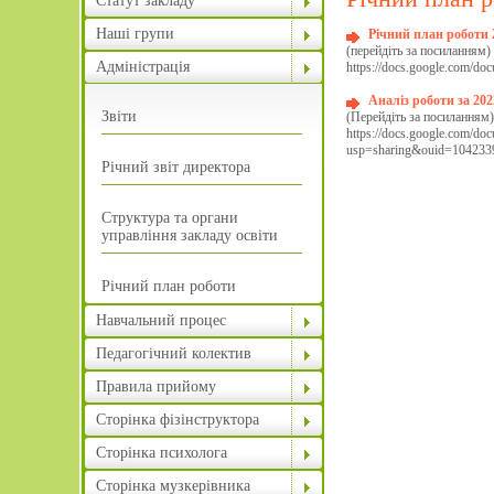
Статут закладу
Наші групи
Річний план роботи 
(перейдіть за посиланням)
Адміністрація
https://docs.google.com/
Аналіз роботи за 20
Звіти
(Перейдіть за посиланням)
https://docs.google.com
usp=sharing&ouid=104233
Річний звіт директора
Структура та органи
управління закладу освіти
Річний план роботи
Навчальний процес
Педагогічний колектив
Правила прийому
Сторінка фізінструктора
Сторінка психолога
Сторінка музкерівника