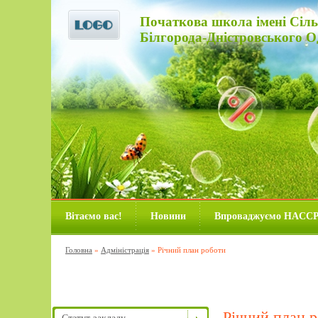
Початкова школа імені Сіль
Білгорода-Дністровського Од
Вітаємо вас!
Новини
Впроваджуємо HACC
Головна
»
Адміністрація
»
Річний план роботи
Річний план 