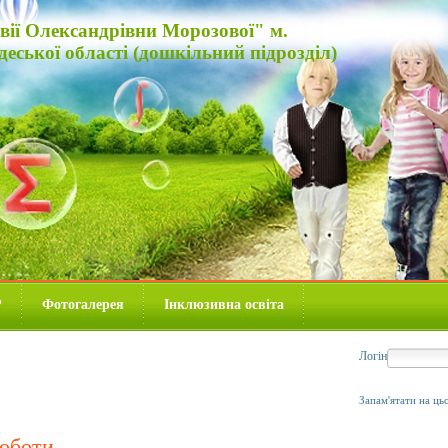
вії Олександрівни Морозової" м.
еської області (дошкільний підрозділ)
P
Фотогалерея
Інклюзивна освіта
Логін
Запам'ятати на ць
роботи