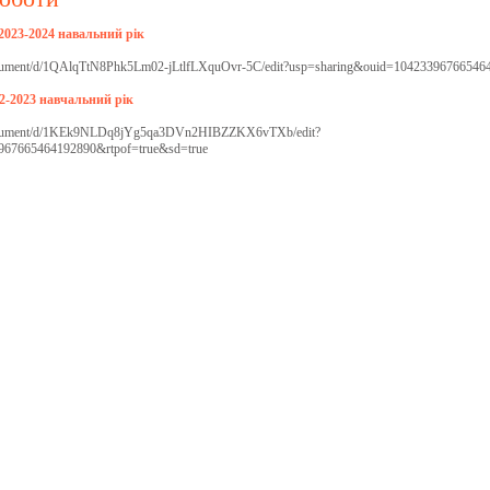
2023-2024 навальний рік
document/d/1QAlqTtN8Phk5Lm02-jLtlfLXquOvr-5C/edit?usp=sharing&ouid=10423396766546
22-2023 навчальний рік
/document/d/1KEk9NLDq8jYg5qa3DVn2HIBZZKX6vTXb/edit?
967665464192890&rtpof=true&sd=true