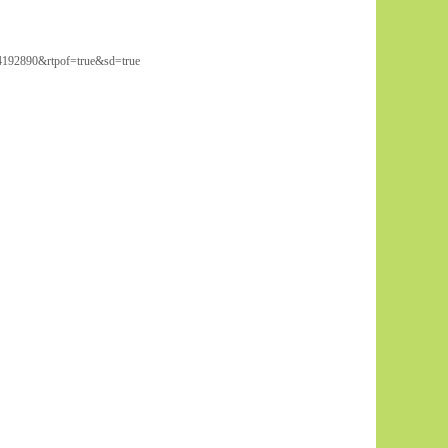
4192890&rtpof=true&sd=true